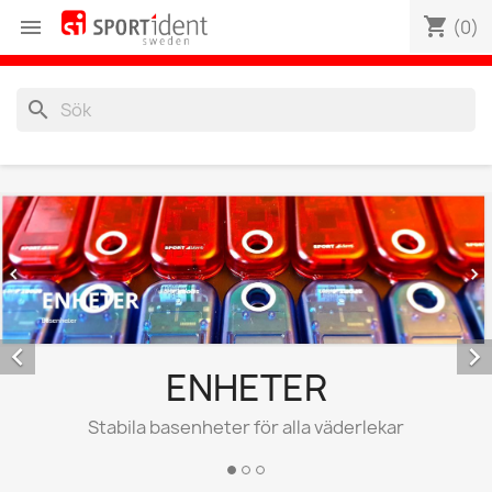
shopping_cart

(0)
search


ENHETER
O
Stabila basenheter för alla väderlekar
sk