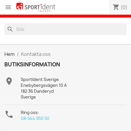
shopping_cart

(0)
search
Hem
Kontakta oss
BUTIKSINFORMATION

SportIdent Sverige
Enebybergsvägen 10 A
182 36 Danderyd
Sverige

Ring oss:
08-544 950 50