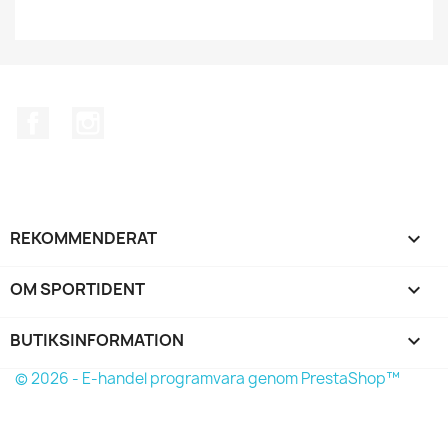
Facebook
Instagram
REKOMMENDERAT

OM SPORTIDENT

BUTIKSINFORMATION
keyboard_arrow_down
© 2026 - E-handel programvara genom PrestaShop™