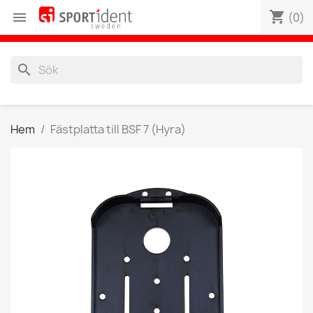
shopping_cart

(0)
search
Hem
Fästplatta till BSF 7 (Hyra)