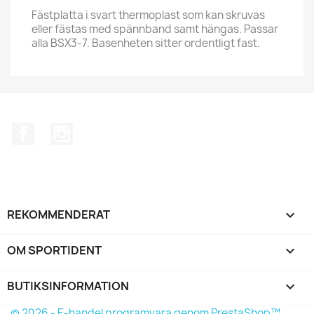
Fästplatta i svart thermoplast som kan skruvas
eller fästas med spännband samt hängas. Passar
alla BSX3-7. Basenheten sitter ordentligt fast.
Facebook
Instagram
REKOMMENDERAT

OM SPORTIDENT

BUTIKSINFORMATION
keyboard_arrow_down
© 2026 - E-handel programvara genom PrestaShop™