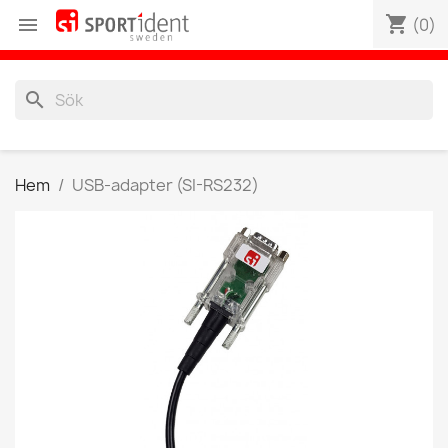
shopping_cart

(0)
search
Hem
USB-adapter (SI-RS232)