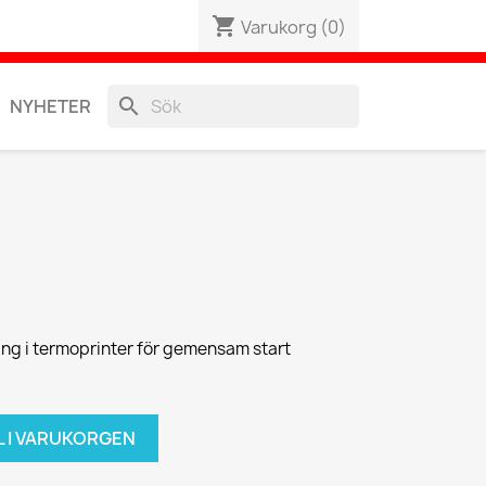
shopping_cart
Varukorg
(0)
search
NYHETER
ng i termoprinter för gemensam start
L I VARUKORGEN