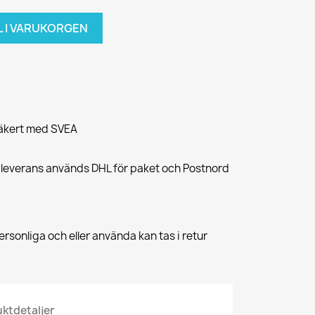
L I VARUKORGEN
säkert med SVEA
 leverans används DHL för paket och Postnord
rsonliga och eller använda kan tas i retur
ktdetaljer