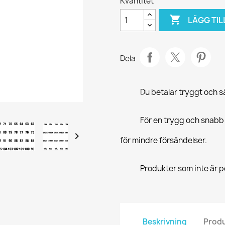
Kvantitet

LÄGG TIL
Dela
Du betalar tryggt och 
För en trygg och snabb

för mindre försändelser.
Produkter som inte är pe
Beskrivning
Produ