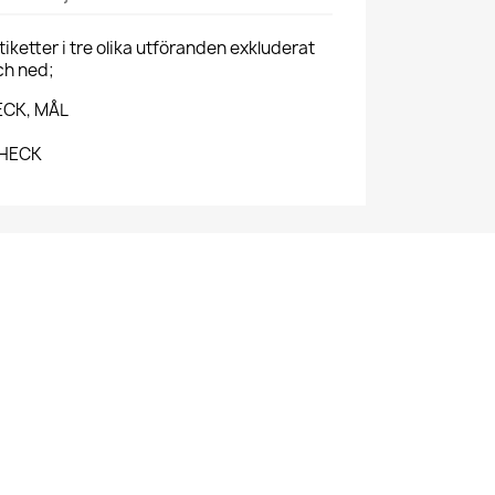
iketter i tre olika utföranden exkluderat
och ned;
HECK, MÅL
CHECK