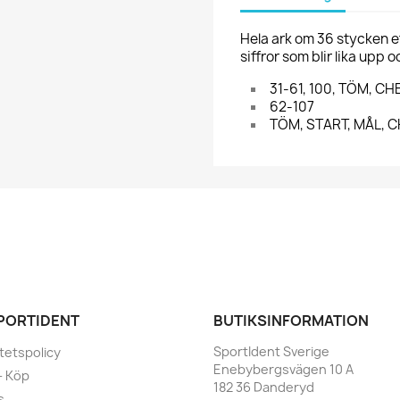
Hela ark om 36 stycken et
siffror som blir lika upp 
31-61, 100, TÖM, C
62-107
TÖM, START, MÅL, 
PORTIDENT
BUTIKSINFORMATION
SportIdent Sverige
itetspolicy
Enebybergsvägen 10 A
 - Köp
182 36 Danderyd
s