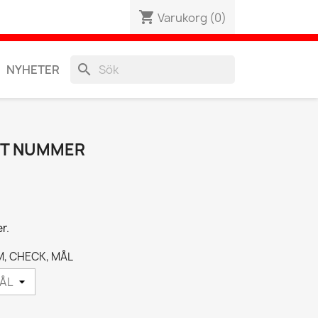
shopping_cart
Varukorg
(0)
search
NYHETER
ST NUMMER
r.
TÖM, CHECK, MÅL