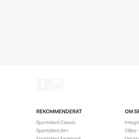
Facebook
Instagram
REKOMMENDERAT
OM S
Sportident Classic
Integr
Sportident Air+
Villkor
SportIdent Facebook
Om os