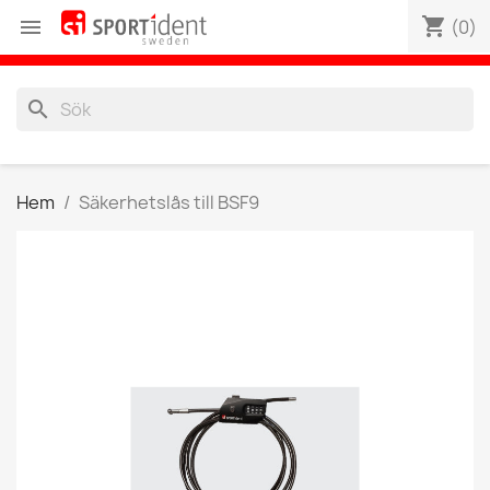
shopping_cart

(0)
search
Hem
Säkerhetslås till BSF9