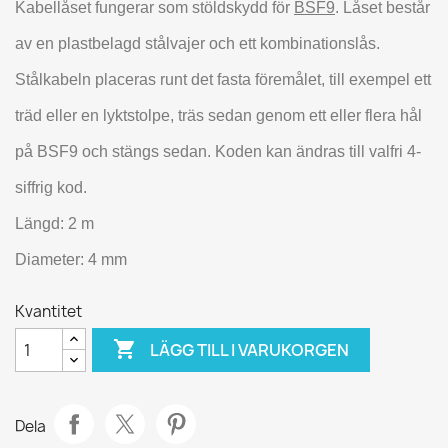
Kabellåset fungerar som stöldskydd för
BSF9
. Låset består
av en plastbelagd stålvajer och ett kombinationslås.
Stålkabeln placeras runt det fasta föremålet, till exempel ett
träd eller en lyktstolpe, träs sedan genom ett eller flera hål
på BSF9 och stängs sedan. Koden kan ändras till valfri 4-
siffrig kod.
Längd: 2 m
Diameter: 4 mm
Kvantitet

LÄGG TILL I VARUKORGEN
Dela