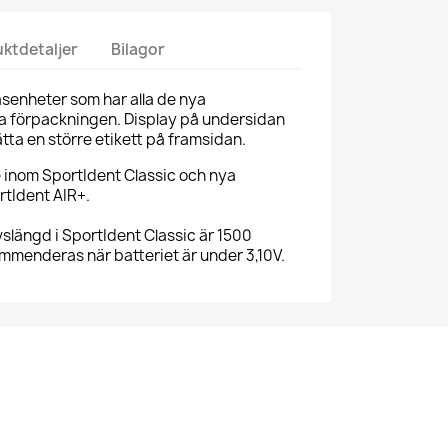
ktdetaljer
Bilagor
senheter som har alla de nya
lla förpackningen. Display på undersidan
ätta en större etikett på framsidan.
inom SportIdent Classic och nya
tIdent AIR+.
ivslängd i SportIdent Classic är 1500
mmenderas när batteriet är under 3,10V.