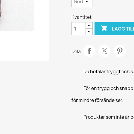
Kvantitet

LÄGG TIL
Dela
Du betalar tryggt och 
För en trygg och snabb
för mindre försändelser.
Produkter som inte är pe