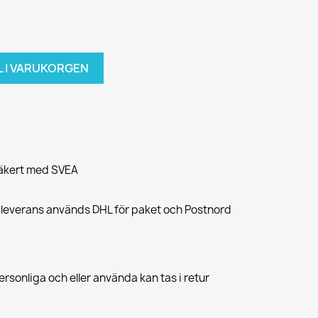
L I VARUKORGEN
säkert med SVEA
 leverans används DHL för paket och Postnord
rsonliga och eller använda kan tas i retur