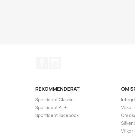
Facebook
Instagram
REKOMMENDERAT
OM S
Sportident Classic
Integr
Sportident Air+
Villkor
SportIdent Facebook
Om os
Säker 
Villkor