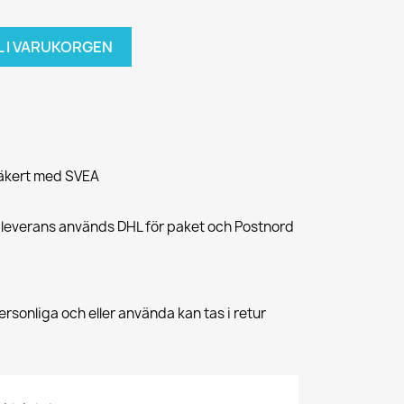
L I VARUKORGEN
säkert med SVEA
 leverans används DHL för paket och Postnord
rsonliga och eller använda kan tas i retur