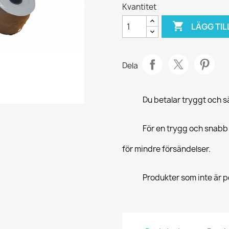
Kvantitet

LÄGG TIL
Dela
Du betalar tryggt och 
För en trygg och snabb
för mindre försändelser.
Produkter som inte är pe