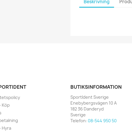
Beskrivning
Produ
PORTIDENT
BUTIKSINFORMATION
SportIdent Sverige
itetspolicy
Enebybergsvägen 10 A
 - Köp
182 36 Danderyd
s
Sverige
betalning
Telefon:
08-544 950 50
 - Hyra