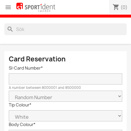
shopping_cart

(0)
search
Card Reservation
SI-Card Number*
A number between 8000001 and 8500000
Tip Colour*
Body Colour*