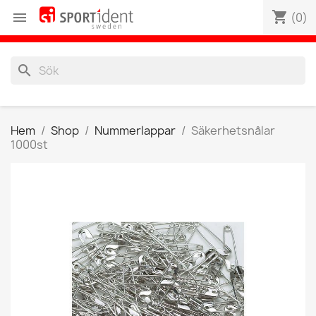
shopping_cart

(0)
search
Hem
Shop
Nummerlappar
Säkerhetsnålar
1000st